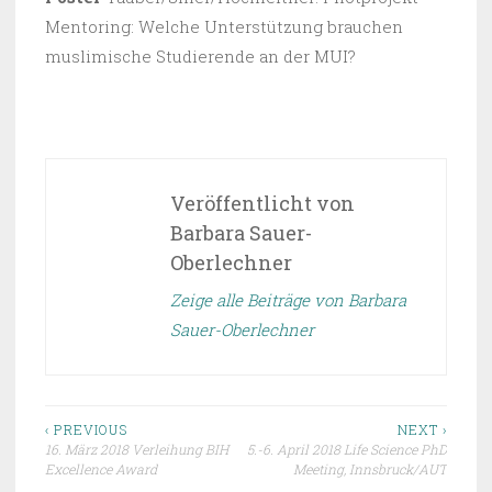
Mentoring: Welche Unterstützung brauchen
muslimische Studierende an der MUI?
VERÖFFENTLICHT IN
NEWS
Veröffentlicht von
Barbara Sauer-
Oberlechner
Zeige alle Beiträge von Barbara
Sauer-Oberlechner
Beitragsnavigation
‹ PREVIOUS
NEXT ›
16. März 2018 Verleihung BIH
5.-6. April 2018 Life Science PhD
Excellence Award
Meeting, Innsbruck/AUT