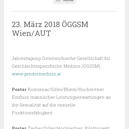
23. März 2018 ÖGGSM
Wien/AUT
25.07.2018
~
BARBARA SAUER-OBERLECHNER
Jahrestagung Österreichische Gesellschaft für
Geschlechtsspezifische Medizin (ÖGGSM)
www.gendermedizin.at
Poster
Komlenac/Siller/Bliem/Hochleitner:
Einfluss männlicher Leistungserwartungen an
die Sexualität auf die sexuelle
Funktionsfähigkeit
Poster
Tauber/Siller/Hochleitner: Pilotprojekt