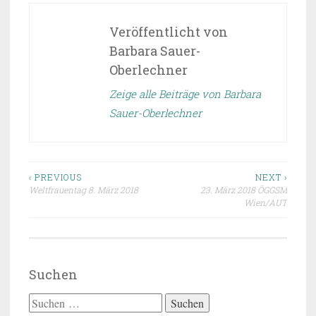
Veröffentlicht von
Barbara Sauer-
Oberlechner
Zeige alle Beiträge von Barbara
Sauer-Oberlechner
Beitragsnavigation
‹ PREVIOUS
NEXT ›
Weltfrauentag 8. März 2018
23. März 2018 ÖGGSM
Wien/AUT
Suchen
Suchen