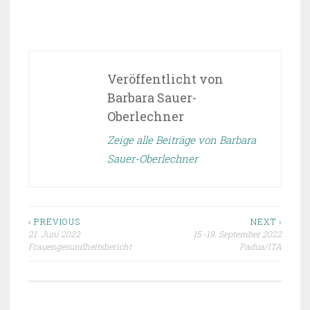
VERÖFFENTLICHT IN
UNCATEGORIZED
Veröffentlicht von
Barbara Sauer-
Oberlechner
Zeige alle Beiträge von Barbara
Sauer-Oberlechner
Beitragsnavigation
‹ PREVIOUS
NEXT ›
21. Juni 2022
15.-19. September 2022
Frauengesundheitsbericht
Padua/ITA