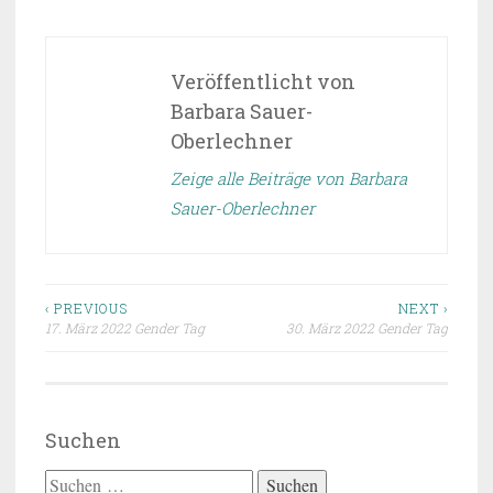
Veröffentlicht von
Barbara Sauer-
Oberlechner
Zeige alle Beiträge von Barbara
Sauer-Oberlechner
Beitragsnavigation
‹ PREVIOUS
NEXT ›
17. März 2022 Gender Tag
30. März 2022 Gender Tag
Suchen
Suchen