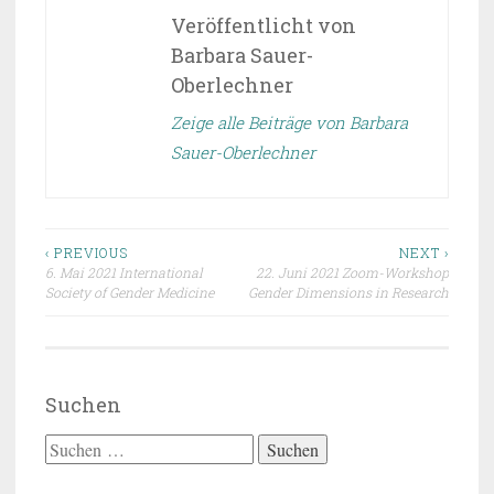
Veröffentlicht von
Barbara Sauer-
Oberlechner
Zeige alle Beiträge von Barbara
Sauer-Oberlechner
Beitragsnavigation
‹ PREVIOUS
NEXT ›
6. Mai 2021 International
22. Juni 2021 Zoom-Workshop
Society of Gender Medicine
Gender Dimensions in Research
Suchen
Suchen
nach: