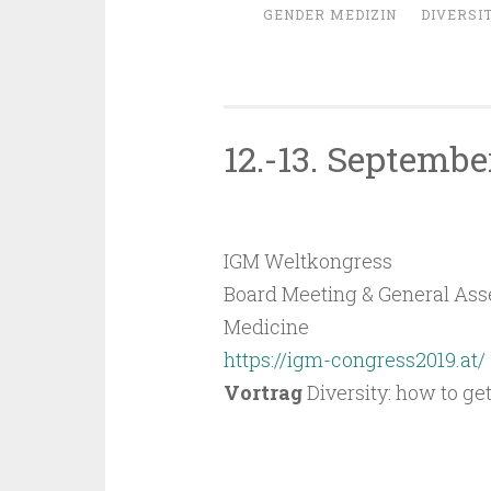
GENDER MEDIZIN
DIVERSI
12.-13. Septemb
15.01.2020
~
BARBARA SAUER-OB
IGM Weltkongress
Board Meeting & General Asse
Medicine
https://igm-congress2019.at/
Vortrag
Diversity: how to ge
VERÖFFENTLICHT IN
UNCATEGORI