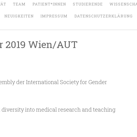
TÄT
TEAM
PATIENT*INNEN
STUDIERENDE
WISSENSCH
NEUIGKEITEN
IMPRESSUM
DATENSCHUTZERKLÄRUNG
er 2019 Wien/AUT
ERLECHNER
mbly der International Society for Gender
t diversity into medical research and teaching
ZED