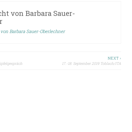
icht von
Barbara Sauer-
r
e von Barbara Sauer-Oberlechner
n
NEXT ›
ipfelgespräch
17.-18. September 2019 Toblach/ITA